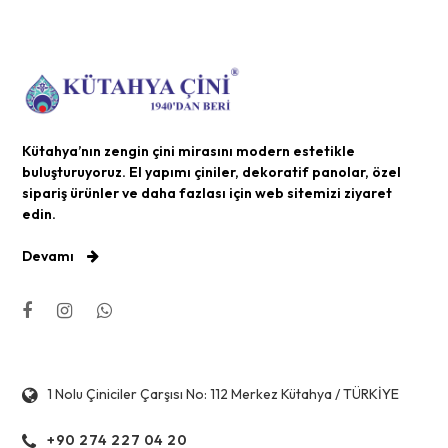
Kütahya’nın zengin çini mirasını modern estetikle
buluşturuyoruz. El yapımı çiniler, dekoratif panolar, özel
sipariş ürünler ve daha fazlası için web sitemizi ziyaret
edin.
Devamı
1 Nolu Çiniciler Çarşısı No: 112 Merkez Kütahya / TÜRKİYE
+90 274 227 04 20