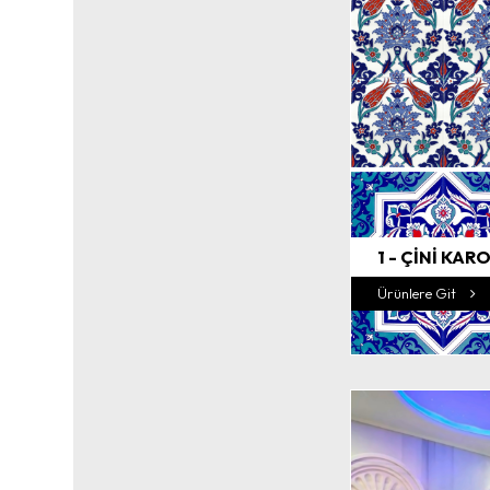
1 - ÇİNİ KARO
Ürünlere Git