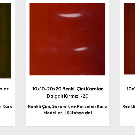
olar
10x10-20x20 Renkli Çini Karolar
10x
Dalgalı Kırmızı -20
n Karo
Renkli Çini, Seramik ve Porselen Karo
Renkl
Modelleri | Kütahya çini