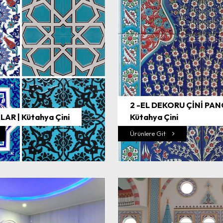
2 -EL DEKORU ÇİNİ PAN
LAR | Kütahya Çini
Kütahya Çini
Ürünlere Git