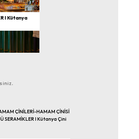
R I Kütanya
siniz.
AMAM ÇİNİLERİ-HAMAM ÇİNİSİ
Ü SERAMİKLER I Kütanya Çini