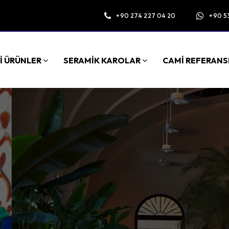
+90 274 227 04 20
+90 5
İ ÜRÜNLER
SERAMİK KAROLAR
CAMİ REFERANS