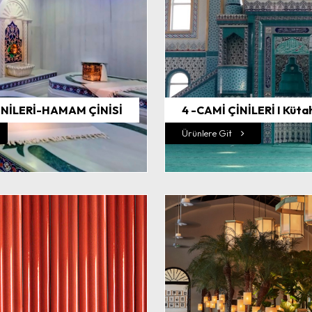
NİLERİ-HAMAM ÇİNİSİ
4 -CAMİ ÇİNİLERİ I Küta
Ürünlere Git