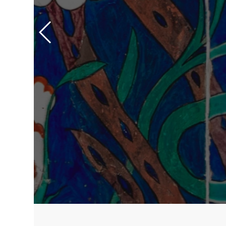
Bar Önü Se
Cafe, restaurant ve otel projel
çalışmalar