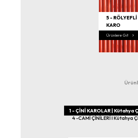
5 - RÖLYEFLİ
KARO
Ürünlere Git
Ürünl
1 - ÇİNİ KAROLAR | Kütahya Ç
4 -CAMİ ÇİNİLERİ I Kütahya Ç