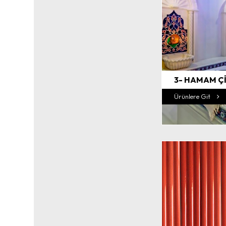
3- HAMAM Çİ
Ürünlere Git