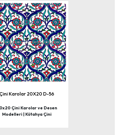
Çini Karolar 20X20 D-56
0x20 Çini Karolar ve Desen
Modelleri | Kütahya Çini