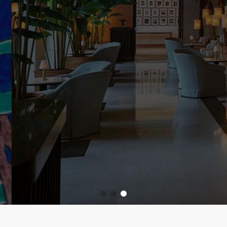
ramikleri
erinizde çininin göz alıcı