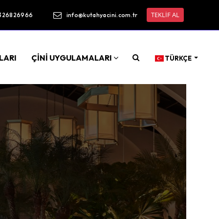
TEKLİF AL
326826966
info@kutahyacini.com.tr
LARI
ÇİNİ UYGULAMALARI
TÜRKÇE