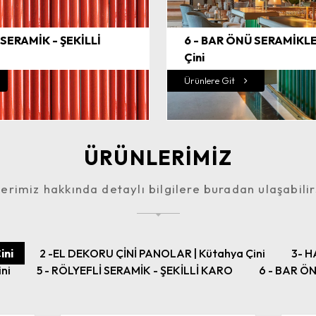
 SERAMİK - ŞEKİLLİ
6 - BAR ÖNÜ SERAMİKLE
Çini
Ürünlere Git
ÜRÜNLERİMİZ
erimiz hakkında detaylı bilgilere buradan ulaşabilir
ini
2 -EL DEKORU ÇİNİ PANOLAR | Kütahya Çini
3- H
ini
5 - RÖLYEFLİ SERAMİK - ŞEKİLLİ KARO
6 - BAR ÖN