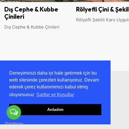
Rölyefli Çini & Şekilli Karo
Havuz Seramikleri
Havuz Cam Mozaik
Rölyefli Şekilli Karo Uygulamaları
Havuz Seramikler & Cam
Mozaikleri
Deneyiminizi daha iyi hale getirmek için bu
web sitesinde çerezleri kullanıyoruz. Devam
ederek çerez kullanımımızı kabul etmiş
oluyorsunuz
Şartlar ve Koşullar
Anladım