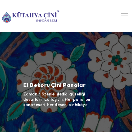
Bar Önü Seramikleri
Cafe, restaurant ve otel
projelerinizde çininin göz alıcı
çalışmalar