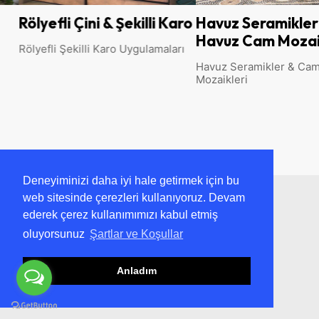
Rölyefli Çini & Şekilli Karo
Havuz Seramikleri
Havuz Cam Mozaik
Rölyefli Şekilli Karo Uygulamaları
Havuz Seramikler & Cam
Mozaikleri
Deneyiminizi daha iyi hale getirmek için bu
web sitesinde çerezleri kullanıyoruz. Devam
ederek çerez kullanımımızı kabul etmiş
oluyorsunuz
Şartlar ve Koşullar
Anladım
Kütahya Çini Ailesi Olarak ; 1940’tan Beri
Misyonumuz Mimaride Osmanlı Sanatını ve