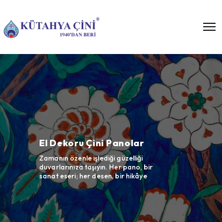
Bar Önü Seramikleri
Cafe, restaurant ve otel
projelerinizde çininin göz alıcı
çalışmalar