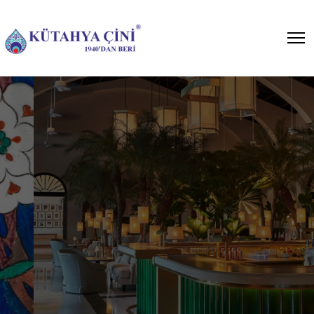
Bar Önü Seramikleri
Cafe, restaurant ve otel
projelerinizde çininin göz alıcı
çalışmalar