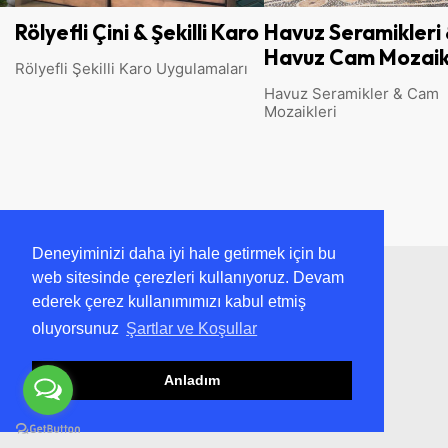
Rölyefli Çini & Şekilli Karo
Havuz Seramikleri
Havuz Cam Mozaik
Rölyefli Şekilli Karo Uygulamaları
Havuz Seramikler & Cam
Mozaikleri
Deneyiminizi daha iyi hale getirmek için bu
web sitesinde çerezleri kullanıyoruz. Devam
ederek çerez kullanımımızı kabul etmiş
oluyorsunuz
Şartlar ve Koşullar
Anladım