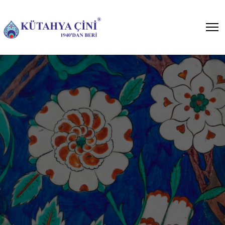
Bar Önü Seramikleri
Cafe, restaurant ve otel
projelerinizde çininin göz alıcı
çalışmalar