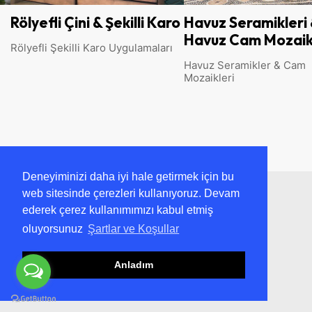
Rölyefli Çini & Şekilli Karo
Havuz Seramikleri
Havuz Cam Mozaik
Rölyefli Şekilli Karo Uygulamaları
Havuz Seramikler & Cam
Mozaikleri
Deneyiminizi daha iyi hale getirmek için bu
web sitesinde çerezleri kullanıyoruz. Devam
ederek çerez kullanımımızı kabul etmiş
oluyorsunuz
Şartlar ve Koşullar
Anladım