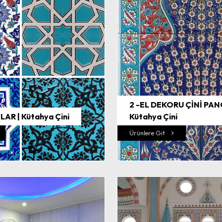
2 -EL DEKORU ÇİNİ PAN
LAR | Kütahya Çini
Kütahya Çini
Ürünlere Git