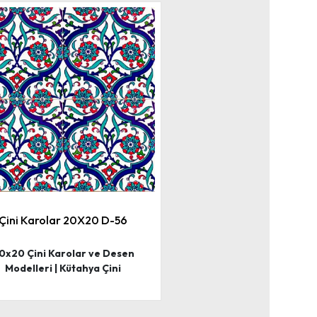
Çini Karolar 20X20 D-56
0x20 Çini Karolar ve Desen
Modelleri | Kütahya Çini