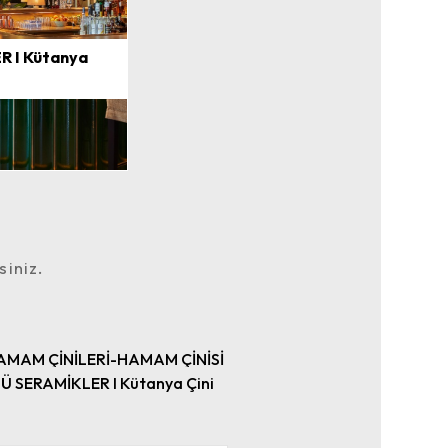
R I Kütanya
siniz.
AMAM ÇİNİLERİ-HAMAM ÇİNİSİ
Ü SERAMİKLER I Kütanya Çini