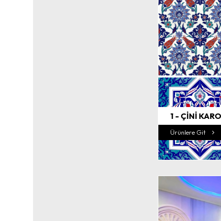
1 - ÇİNİ KARO
Ürünlere Git