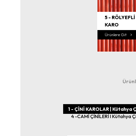
5 - RÖLYEFLİ
KARO
Ürünlere Git
Ürünl
1 - ÇİNİ KAROLAR | Kütahya Ç
4 -CAMİ ÇİNİLERİ I Kütahya Ç