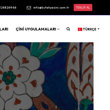
TEKLİF AL
326826966
info@kutahyacini.com.tr
LARI
ÇİNİ UYGULAMALARI
TÜRKÇE