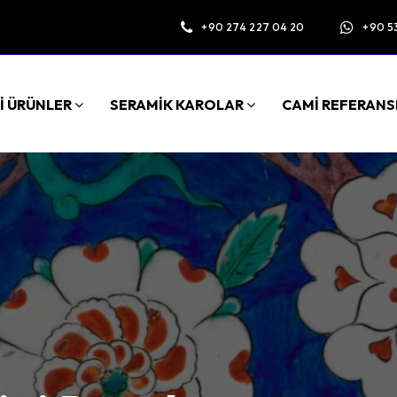
+90 274 227 04 20
+90 5
İ ÜRÜNLER
SERAMİK KAROLAR
CAMİ REFERANS