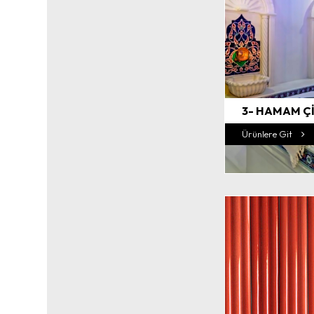
3- HAMAM Çİ
Ürünlere Git