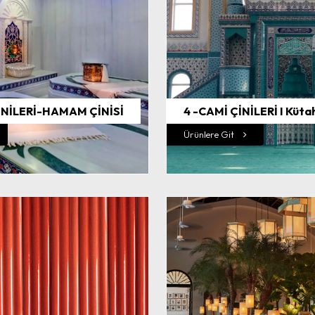
NİLERİ-HAMAM ÇİNİSİ
4 -CAMİ ÇİNİLERİ I Küta
Ürünlere Git