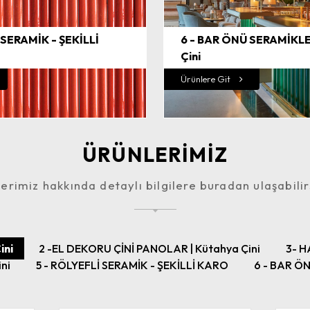
 SERAMİK - ŞEKİLLİ
6 - BAR ÖNÜ SERAMİKLE
Çini
Ürünlere Git
ÜRÜNLERİMİZ
erimiz hakkında detaylı bilgilere buradan ulaşabilir
ini
2 -EL DEKORU ÇİNİ PANOLAR | Kütahya Çini
3- H
ini
5 - RÖLYEFLİ SERAMİK - ŞEKİLLİ KARO
6 - BAR ÖN