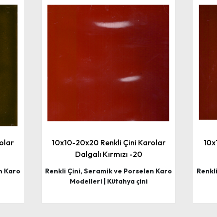
olar
10x10-20x20 Renkli Çini Karolar
10x
Dalgalı Kırmızı -20
n Karo
Renkli Çini, Seramik ve Porselen Karo
Renkl
Modelleri | Kütahya çini