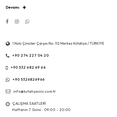
Devamı
1 Nolu Çiniciler Çarşısı No: 112 Merkez Kütahya / TÜRKİYE
+90 274 227 04 20
+90 532 682 69 66
+90 5326826966
info@kutahyacini.com.tr
ÇALIŞMA SAATLERİ
Haftanın 7 Günü :
09:00 - 20:00