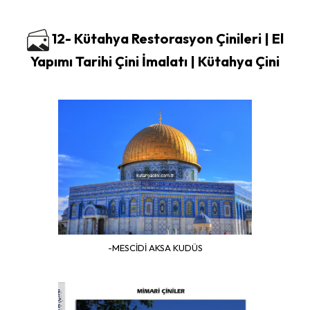
12- Kütahya Restorasyon Çinileri | El
Yapımı Tarihi Çini İmalatı | Kütahya Çini
-MESCİDİ AKSA KUDÜS