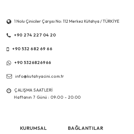
1 Nolu Çiniciler Çarşısı No: 112 Merkez Kütahya / TÜRKİYE
+90 274 227 04 20
+90 532 682 69 66
+90 5326826966
info@kutahyacini.com.tr
ÇALIŞMA SAATLERİ
Haftanın 7 Günü :
09:00 - 20:00
KURUMSAL
BAĞLANTILAR