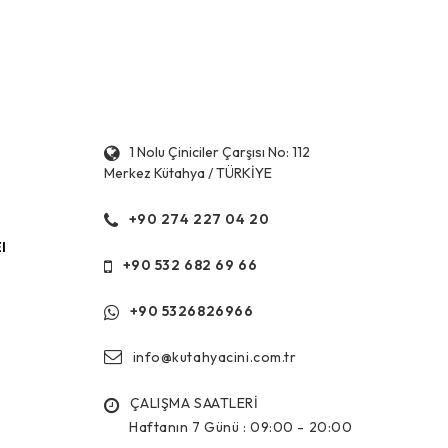
1 Nolu Çiniciler Çarşısı No: 112
Merkez Kütahya / TÜRKİYE
+90 274 227 04 20
l
+90 532 682 69 66
+90 5326826966
info@kutahyacini.com.tr
ÇALIŞMA SAATLERİ
Haftanın 7 Günü :
09:00 - 20:00