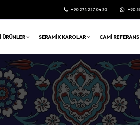
+90 274 227 04 20
+90 5
İ ÜRÜNLER
SERAMİK KAROLAR
CAMİ REFERANS