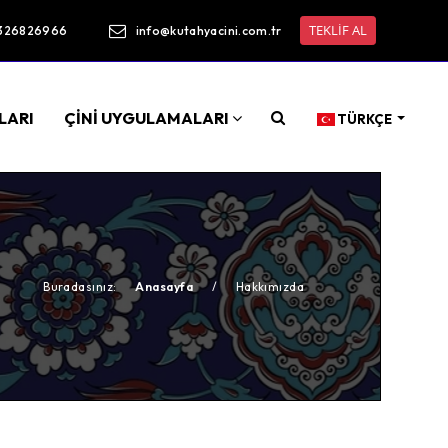
TEKLİF AL
326826966
info@kutahyacini.com.tr
LARI
ÇİNİ UYGULAMALARI
TÜRKÇE
Buradasınız:
Anasayfa
/
Hakkımızda