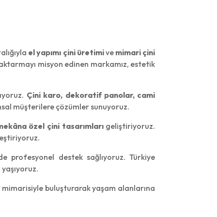
talığıyla
el yapımı çini üretimi
ve
mimari çini
e aktarmayı misyon edinen markamız, estetik
lıyoruz.
Çini karo, dekoratif panolar, cami
msal müşterilere çözümler sunuyoruz.
mekâna özel çini tasarımları
geliştiriyoruz.
eştiriyoruz.
 profesyonel destek sağlıyoruz. Türkiye
 yaşıyoruz.
 mimarisiyle buluşturarak yaşam alanlarına