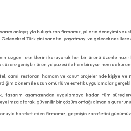
arım anlayışıyla buluşturan firmamız, yılların deneyimi ve us
Geleneksel Türk çini sanatını yaşatmayı ve gelecek nesiller
nın özgün tekniklerini koruyarak her bir ürünü özenle hazır
 üzere geniş bir ürün yelpazesi ile hem bireysel hem de kuru
otel, cami, restoran, hamam ve konut projelerinde
kişiye ve 
verdiğimiz önem ile uzun ömürlü ve estetik uygulamalar gerçekl
k, tasarım aşamasından uygulamaya kadar tüm süreçlerde
ojeye imza atarak, güvenilir bir çözüm ortağı olmanın gururunu
yonuyla hareket eden firmamız, geçmişin zarafetini günümüz