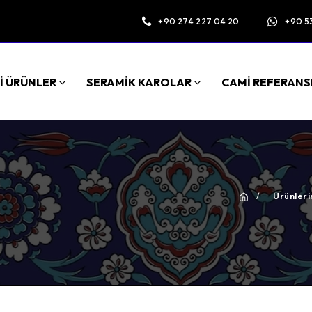
+90 274 227 04 20
+90 5
İ ÜRÜNLER
SERAMİK KAROLAR
CAMİ REFERANS
/
Ürünleri