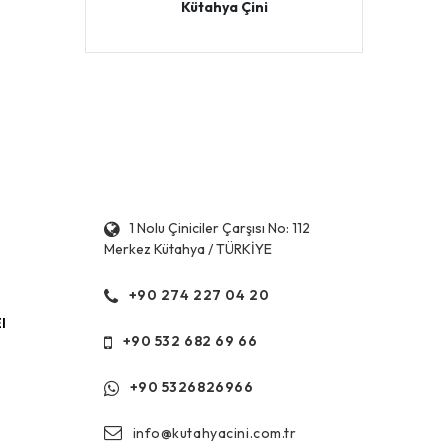
Kütahya Çini
1 Nolu Çiniciler Çarşısı No: 112
Merkez Kütahya / TÜRKİYE
+90 274 227 04 20
l
+90 532 682 69 66
+90 5326826966
info@kutahyacini.com.tr