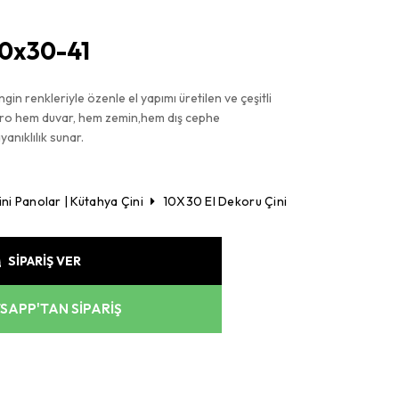
10x30-41
gin renkleriyle özenle el yapımı üretilen ve çeşitli
Karo hem duvar, hem zemin,hem dış cephe
anıklılık sunar.
ni Panolar | Kütahya Çini
10X30 El Dekoru Çini
SİPARİŞ VER
APP'TAN SİPARİŞ