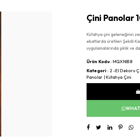
Çini Panolar 
Kütahya çini geleneğinin zen
ebatlarda üretilen Şekilli 
uygulamalarında şıklık ve day
Ürün Kodu
: MQXNIB8
Kategori
:
2 -El Dekoru Çi
Panolar | Kütahya Çini
WHATS