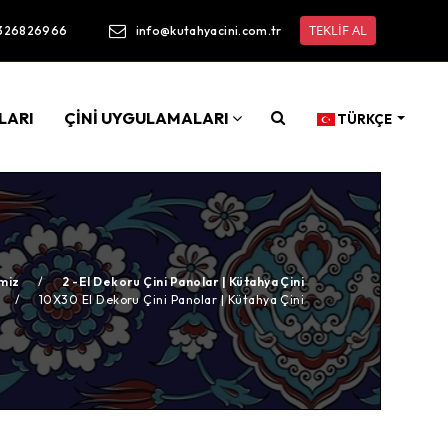
TEKLİF AL
326826966
info@kutahyacini.com.tr
LARI
ÇİNİ UYGULAMALARI
TÜRKÇE
miz
/
2 -El Dekoru Çini Panolar | Kütahya Çini
/
10X30 El Dekoru Çini Panolar | Kütahya Çini