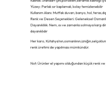
Kalınlık: Standart çini,porselen,seramik kalınlığı 
Yüzey: Parlak sır kaplamalı, kolay temizlenebilir
Kullanım Alanı: Mutfak duvarı, banyo, hol, teras,d
Renk ve Desen Seçenekleri: Geleneksel Osmanlı
Dayanıklılık: Nem, ısı ve zamanla solmaya karşı dir
dayanıklıdır
Her karo, Kütahya’nın,osmanlının,izniğin,selçuklunu
renk üretimi de yapılması mümkündür.
Not: Ürünler el yapımı olduğundan küçük renk ve de