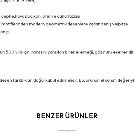
(yaklaşık 7–8-9-mm)
ış cephe,havuz,balkon, otel ve daha fazlası
 motiflerinden modern geometrik desenlere kadar geniş yelpaze
ençli
n 500 yıllık çini mirasını yansıtan birer el emeği, göz nuru eserleridi
sen farklılıkları doğal kabul edilmelidir. Bu, ürünün el sanatı değeriy
BENZER ÜRÜNLER