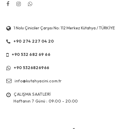
1 Nolu Çiniciler Çarşısı No: 112 Merkez Kütahya / TÜRKİYE
+90 274 227 04 20
+90 532 682 69 66
+90 5326826966
info@kutahyacini.com.tr
ÇALIŞMA SAATLERİ
Haftanın 7 Günü :
09:00 - 20:00