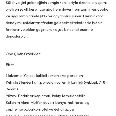
Kütahya çini geleneğinin zengin renkleriyle özenle el yapımı
üretilen şekilli karo , Lavabo hem duvar hem zemin dış cephe
ve uygulamalarında şıklık ve dayanıklılık sunar. Her bir karo,
deneyimli ustalar tarafından geleneksel tekniklerle işlenir,
fırınlanır ve elden geçirilerek eşsiz bir sanat eserine
dönüştürülür.
Öne Çıkan Özellikler:
Ebat:
Malzeme: Yüksek kaliteli seramik ve porselen
Kalınlık: Standart çini,porselen,seramik kalınlığı (yaklaşık 7–8-
9-mm)
Yüzey: Parlak sır kaplamalı, kolay temizlenebilir
Kullanım Alanı: Mutfak duvarı, banyo, hol, teras,dış
cephe,havuz,balkon, otel ve daha fazlası
Renk ve Desen Seçenekleri: Geleneksel Osmanlı