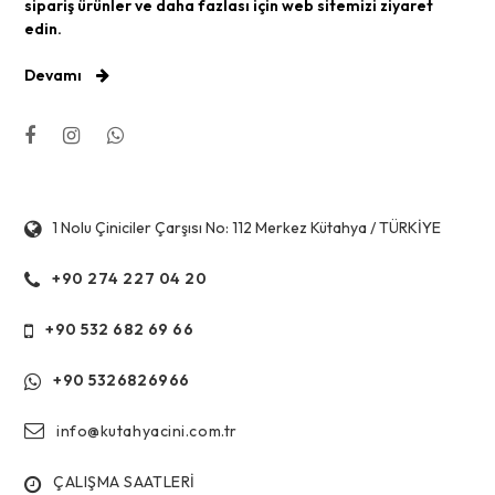
sipariş ürünler ve daha fazlası için web sitemizi ziyaret
edin.
Devamı
1 Nolu Çiniciler Çarşısı No: 112 Merkez Kütahya / TÜRKİYE
+90 274 227 04 20
+90 532 682 69 66
+90 5326826966
info@kutahyacini.com.tr
ÇALIŞMA SAATLERİ