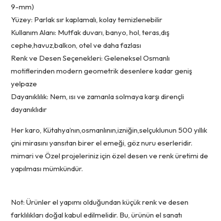
9-mm)
Yüzey: Parlak sır kaplamalı, kolay temizlenebilir
Kullanım Alanı: Mutfak duvarı, banyo, hol, teras,dış
cephe,havuz,balkon, otel ve daha fazlası
Renk ve Desen Seçenekleri: Geleneksel Osmanlı
motiflerinden modern geometrik desenlere kadar geniş
yelpaze
Dayanıklılık: Nem, ısı ve zamanla solmaya karşı dirençli
dayanıklıdır
Her karo, Kütahya’nın,osmanlının,izniğin,selçuklunun 500 yıllık
çini mirasını yansıtan birer el emeği, göz nuru eserleridir.
mimari ve Özel projeleriniz için özel desen ve renk üretimi de
yapılması mümkündür.
Not: Ürünler el yapımı olduğundan küçük renk ve desen
farklılıkları doğal kabul edilmelidir. Bu, ürünün el sanatı