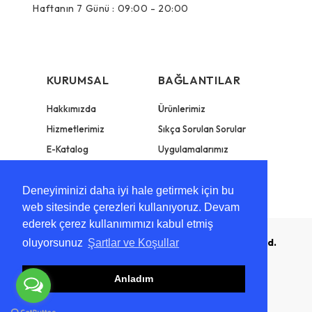
Haftanın 7 Günü :
09:00 - 20:00
KURUMSAL
BAĞLANTILAR
Hakkımızda
Ürünlerimiz
Hizmetlerimiz
Sıkça Sorulan Sorular
E-Katalog
Uygulamalarımız
Bize Ulaşın
Deneyiminizi daha iyi hale getirmek için bu
web sitesinde çerezleri kullanıyoruz. Devam
ederek çerez kullanımımızı kabul etmiş
Copyright 2026 Kütahya Çini ® All Right Reserved.
oluyorsunuz
Şartlar ve Koşullar
Sitemizin tüm hakları saklıdır.
Anladım