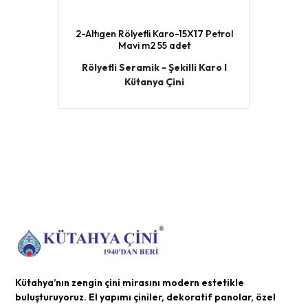
2-Altıgen Rölyefli Karo-15X17 Petrol
Mavi m2 55 adet
Rölyefli Seramik - Şekilli Karo I
Kütanya Çini
Kütahya’nın zengin çini mirasını modern estetikle
buluşturuyoruz. El yapımı çiniler, dekoratif panolar, özel