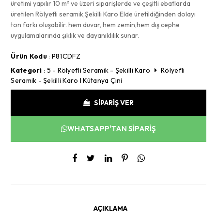
üretimi yapılır 10 m² ve üzeri siparişlerde ve çeşitli ebatlarda
üretilen Rölyefli seramik,Şekilli Karo Elde üretildiğinden dolayı
ton farkı oluşabilir. hem duvar, hem zemin,hem dış cephe
uygulamalarında şıklık ve dayanıklılık sunar.
Ürün Kodu
: P81CDFZ
Kategori
:
5 - Rölyefli Seramik - Şekilli Karo
Rölyefli
Seramik - Şekilli Karo I Kütanya Çini
SİPARİŞ VER
WHATSAPP'TAN SİPARİŞ
AÇIKLAMA