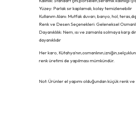
Kalınlık: Standart çini,porselen,seramik kalınlığı 
Yüzey: Parlak sır kaplamalı, kolay temizlenebilir
Kullanım Alanı: Mutfak duvarı, banyo, hol, teras,d
Renk ve Desen Seçenekleri: Geleneksel Osmanlı
Dayanıklılık: Nem, ısı ve zamanla solmaya karşı dir
dayanıklıdır
Her karo, Kütahya’nın,osmanlının,izniğin,selçuklunu
renk üretimi de yapılması mümkündür.
Not: Ürünler el yapımı olduğundan küçük renk ve de