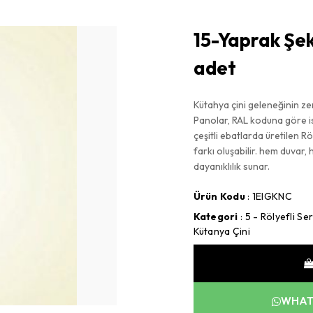
15-Yaprak Şek
adet
Kütahya çini geleneğinin zen
Panolar, RAL koduna göre ist
çeşitli ebatlarda üretilen Rö
farkı oluşabilir. hem duvar
dayanıklılık sunar.
Ürün Kodu
: 1EIGKNC
Kategori
:
5 - Rölyefli Se
Kütanya Çini
WHATS