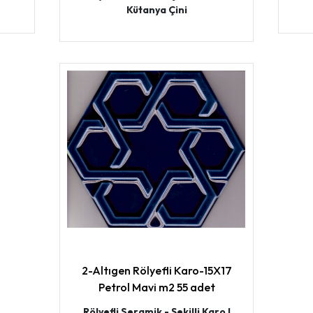
Kütanya Çini
2-Altıgen Rölyefli Karo-15X17
Petrol Mavi m2 55 adet
Rölyefli Seramik - Şekilli Karo I