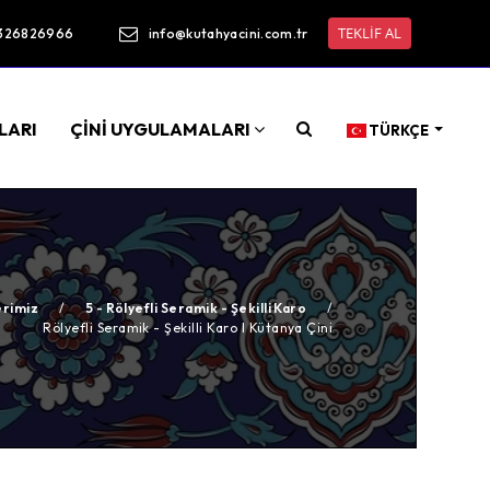
TEKLİF AL
326826966
info@kutahyacini.com.tr
LARI
ÇİNİ UYGULAMALARI
TÜRKÇE
erimiz
/
5 - Rölyefli Seramik - Şekilli Karo
/
Rölyefli Seramik - Şekilli Karo I Kütanya Çini