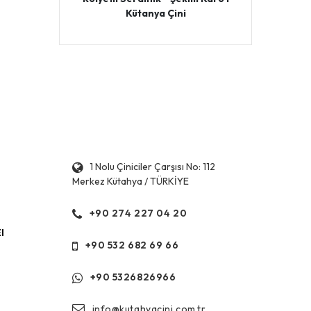
Kütanya Çini
1 Nolu Çiniciler Çarşısı No: 112
Merkez Kütahya / TÜRKİYE
+90 274 227 04 20
l
+90 532 682 69 66
+90 5326826966
info@kutahyacini.com.tr