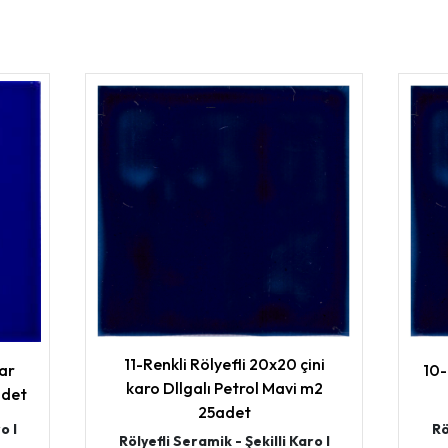
11-Renkli Rölyefli 20x20 çini
lar
10-
karo Dllgalı Petrol Mavi m2
adet
25adet
o I
Rö
Rölyefli Seramik - Şekilli Karo I