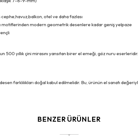
(yaklaşık 7–8-9-mm)
ış cephe,havuz,balkon, otel ve daha fazlası
 motiflerinden modern geometrik desenlere kadar geniş yelpaze
ençli
n 500 yıllık çini mirasını yansıtan birer el emeği, göz nuru eserleridi
sen farklılıkları doğal kabul edilmelidir. Bu, ürünün el sanatı değeriy
BENZER ÜRÜNLER