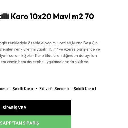
illi Karo 10x20 Mavi m2 70
gin renkleriyle özenle el yapımı üretilen,Kurna Başı Çini
enilen renk üretimi yapılır 10 m² ve üzeri siparişlerde ve
lyefli seramik,Şekilli Karo Elde üretildiğinden dolayı ton
, hem zemin,hem dış cephe uygulamalarında şıklık ve
ramik - Şekilli Karo
Rölyefli Seramik - Şekilli Karo I
SİPARİŞ VER
APP'TAN SİPARİŞ