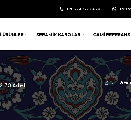
+90 274 227 04 20
+90 5
İ ÜRÜNLER
SERAMİK KAROLAR
CAMİ REFERANS
/
Ürünl
M2 70 Adet