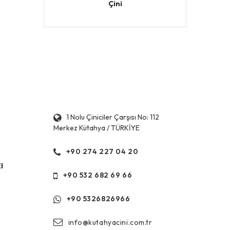
Çini
1 Nolu Çiniciler Çarşısı No: 112
Merkez Kütahya / TÜRKİYE
+90 274 227 04 20
l
+90 532 682 69 66
+90 5326826966
info@kutahyacini.com.tr