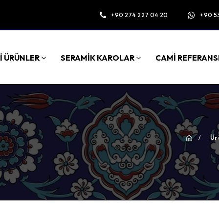
+90 274 227 04 20
+90 5
İ ÜRÜNLER
SERAMİK KAROLAR
CAMİ REFERANS
/
Ür