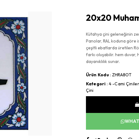
20x20 Muha
Kütahya çini geleneğinin zen
Panolar, RAL koduna göre ist
çeşitli ebatlarda üretilen Rö
farkı oluşabilir. hem duvar
dayanıklılık sunar.
Ürün Kodu
: ZHRA8OT
Kategori
:
4 -Cami Çiniler
Çini
WHATS