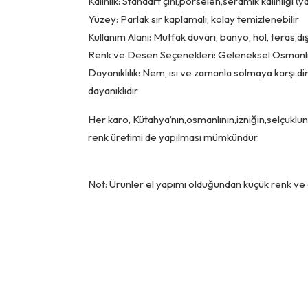
Kalınlık: Standart çini,porselen,seramik kalınlığı 
Yüzey: Parlak sır kaplamalı, kolay temizlenebilir
Kullanım Alanı: Mutfak duvarı, banyo, hol, teras,d
Renk ve Desen Seçenekleri: Geleneksel Osmanlı
Dayanıklılık: Nem, ısı ve zamanla solmaya karşı dir
dayanıklıdır
Her karo, Kütahya’nın,osmanlının,izniğin,selçuklunu
renk üretimi de yapılması mümkündür.
Not: Ürünler el yapımı olduğundan küçük renk ve de