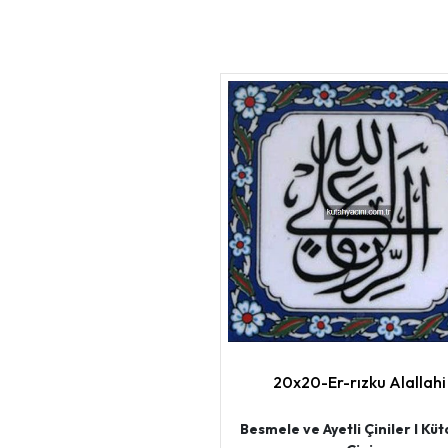
20x20-Er-rızku Alallahi
Besmele ve Ayetli Çiniler I Kü