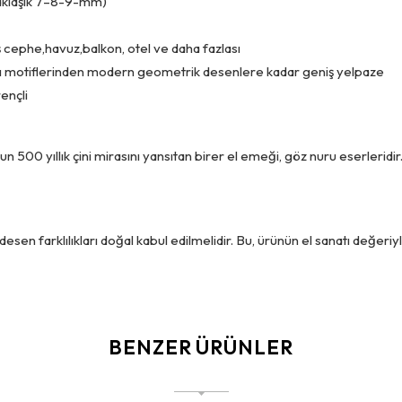
(yaklaşık 7–8-9-mm)
ış cephe,havuz,balkon, otel ve daha fazlası
 motiflerinden modern geometrik desenlere kadar geniş yelpaze
ençli
n 500 yıllık çini mirasını yansıtan birer el emeği, göz nuru eserleridi
sen farklılıkları doğal kabul edilmelidir. Bu, ürünün el sanatı değeriy
BENZER ÜRÜNLER