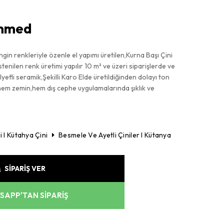
mmed
gin renkleriyle özenle el yapımı üretilen,Kurna Başı Çini
enilen renk üretimi yapılır 10 m² ve üzeri siparişlerde ve
lyefli seramik,Şekilli Karo Elde üretildiğinden dolayı ton
, hem zemin,hem dış cephe uygulamalarında şıklık ve
i I Kütahya Çini
Besmele Ve Ayetli Çiniler I Kütanya
SİPARİŞ VER
APP'TAN SİPARİŞ