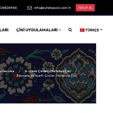
TEKLİF AL
326826966
info@kutahyacini.com.tr
LARI
ÇİNİ UYGULAMALARI
TÜRKÇE
ünlerimiz
/
4 -Cami Çinileri I Kütahya Çini
/
Besmele Ve Ayetli Çiniler I Kütanya Çini