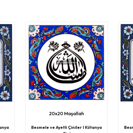
20x20 Maşallah
tanya
Besmele ve Ayetli Çiniler I Kütanya
Besm