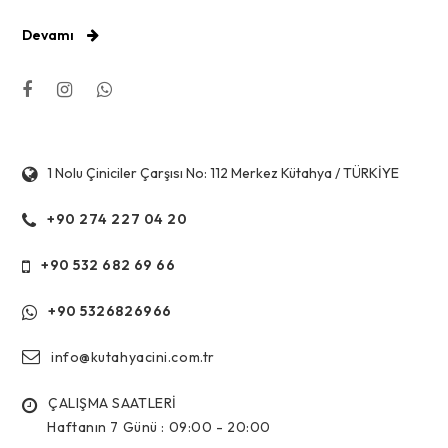
Devamı
1 Nolu Çiniciler Çarşısı No: 112 Merkez Kütahya / TÜRKİYE
+90 274 227 04 20
+90 532 682 69 66
+90 5326826966
info@kutahyacini.com.tr
ÇALIŞMA SAATLERİ
Haftanın 7 Günü :
09:00 - 20:00