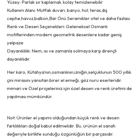
Yüzey: Parlak sır kaplamalı, kolay temizlenebilir
Kullanım Alanı: Mutfak duvarı, banyo, hol, teras,dış
cephe,havuz,balkon,Bar Önü Seramikler otel ve daha fazlası
Renk ve Desen Seçenekleri: Geleneksel Osmanlı
motiflerinden modern geometrik desenlere kadar geniş
yelpaze
Dayanıklılık: Nem, ısı ve zamanla solmaya karşı dirençli
dayanıklıdır
Her karo, Kütahya’nın,osmanlının,izniğin,selçuklunun 500 yıllık
çini mirasını yansıtan birer el emeği, göz nuru eserleridir.
mimari ve Özel projeleriniz için özel desen ve renk üretimi de
yapılması mümkündür.
Not: Ürünler el yapımı olduğundan küçük renk ve desen
farklılıkları doğal kabul edilmelidir. Bu, ürünün el sanatı
değeriyle birlikte sunduğu özgünlüğün bir parçasıdır.