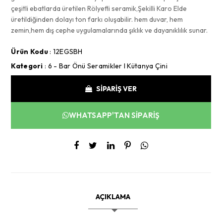
çeşitli ebatlarda üretilen Rölyefli seramik,Şekilli Karo Elde
üretildiğinden dolayı ton farkı oluşabilir. hem duvar, hem
zemin,hem dış cephe uygulamalarında şıklık ve dayanıklılık sunar.
Ürün Kodu
: 12EGSBH
Kategori
:
6 - Bar Önü Seramikler I Kütanya Çini
SİPARİŞ VER
WHATSAPP'TAN SİPARİŞ
AÇIKLAMA