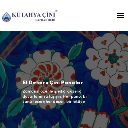
Bar Önü Seramikleri
Cafe, restaurant ve otel
projelerinizde çininin göz alıcı
çalışmalar