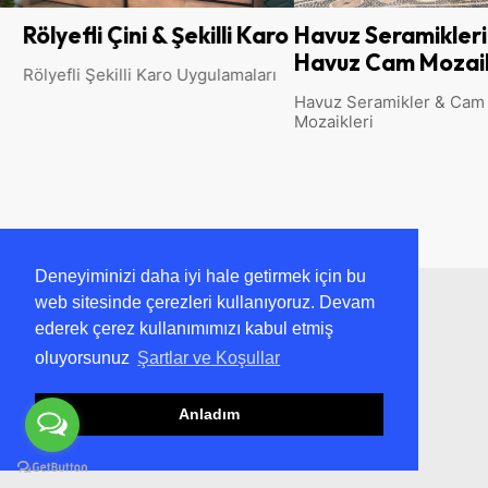
Rölyefli Çini & Şekilli Karo
Havuz Seramikleri
Havuz Cam Mozaik
Rölyefli Şekilli Karo Uygulamaları
Havuz Seramikler & Cam
Mozaikleri
Deneyiminizi daha iyi hale getirmek için bu
web sitesinde çerezleri kullanıyoruz. Devam
ederek çerez kullanımımızı kabul etmiş
oluyorsunuz
Şartlar ve Koşullar
Anladım
Kütahya Çini Ailesi Olarak ; 1940’tan Beri
Misyonumuz Mimaride Osmanlı Sanatını ve